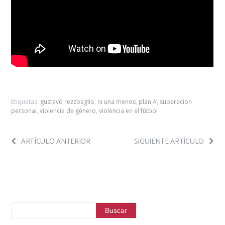
Etiquetas:
gustavo rezzoaglio
,
ni una menos
,
plan A
,
superacion
personal
,
violencia de género
,
violencia en el fútbol
ARTÍCULO ANTERIOR
SIGUIENTE ARTÍCULO