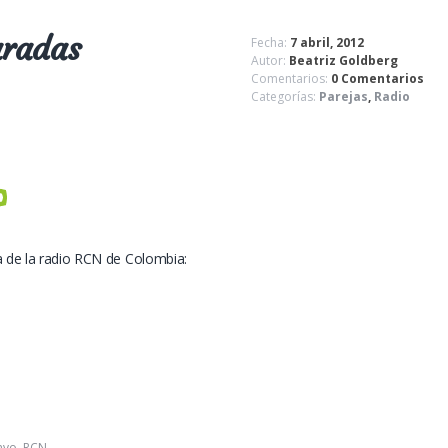
radas
Fecha:
7 abril, 2012
Autor:
Beatriz Goldberg
Comentarios:
0 Comentarios
Categorías:
Parejas
,
Radio
a de la radio RCN de Colombia:
avo
,
RCN