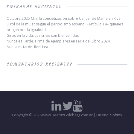
ENTRADAS RECIENTES
Octubre 2025 Charla concietización sobre Cancer de Mama en River
El rol de la mujer segun el periodismo español «Artículo 14» quienes
bregan por la igualdad
Giros en la vida. Las crisis son bienvenidas
Nunca es Tarde. Firma de ejemplares en Feria del Libro 2024
Nunca es tarde. Reel Lea
COMENTARIOS RECIENTES
Copyright © 2026 www.BeatrizGoldberg.com.ar | Diseño:
Sphinx