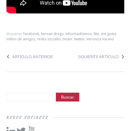
Etiquetas:
facebook
,
hernan drago
,
Informadísimos
,
like
,
me gusta
,
millon de amigos
,
redes sociales
,
tinder
,
twitter
,
Veronica Varano
ARTÍCULO ANTERIOR
SIGUIENTE ARTÍCULO
REDES SOCIALES