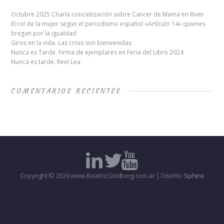
Octubre 2025 Charla concietización sobre Cancer de Mama en River
El rol de la mujer segun el periodismo español «Artículo 14» quienes
bregan por la igualdad
Giros en la vida. Las crisis son bienvenidas
Nunca es Tarde. Firma de ejemplares en Feria del Libro 2024
Nunca es tarde. Reel Lea
COMENTARIOS RECIENTES
Copyright © 2026 www.BeatrizGoldberg.com.ar | Diseño:
Sphinx