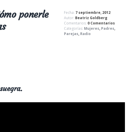
ómo ponerle
Fecha:
7 septiembre, 2012
Autor:
Beatriz Goldberg
as
Comentarios:
0 Comentarios
Categorías:
Mujeres
,
Padres
,
Parejas
,
Radio
 suegra.