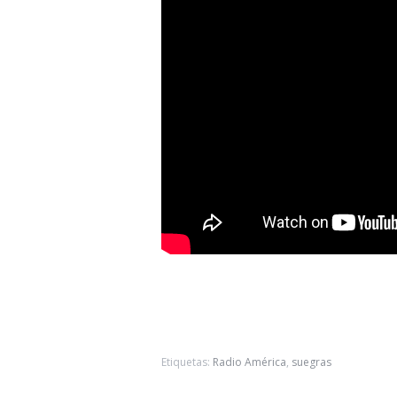
Etiquetas:
Radio América
,
suegras