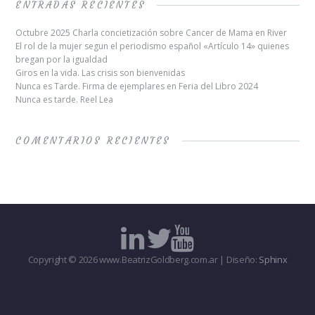
ENTRADAS RECIENTES
Octubre 2025 Charla concietización sobre Cancer de Mama en River
El rol de la mujer segun el periodismo español «Artículo 14» quienes
bregan por la igualdad
Giros en la vida. Las crisis son bienvenidas
Nunca es Tarde. Firma de ejemplares en Feria del Libro 2024
Nunca es tarde. Reel Lea
COMENTARIOS RECIENTES
Copyright © 2026 www.BeatrizGoldberg.com.ar | Diseño:
Sphinx