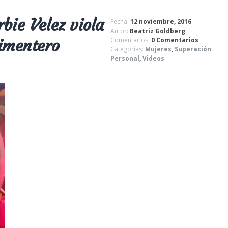
bie Velez viola
Fecha:
12 noviembre, 2016
Autor:
Beatriz Goldberg
himentero
Comentarios:
0 Comentarios
Categorías:
Mujeres
,
Superación
Personal
,
Videos