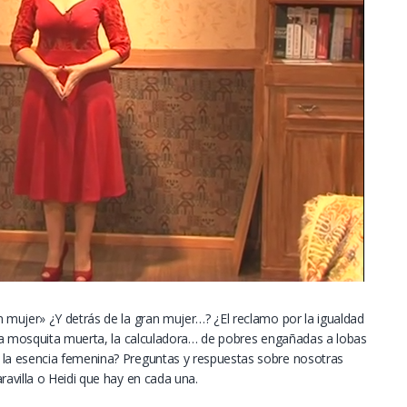
mujer» ¿Y detrás de la gran mujer…? ¿El reclamo por la igualdad
la mosquita muerta, la calculadora… de pobres engañadas a lobas
a esencia femenina? Preguntas y respuestas sobre nosotras
avilla o Heidi que hay en cada una.