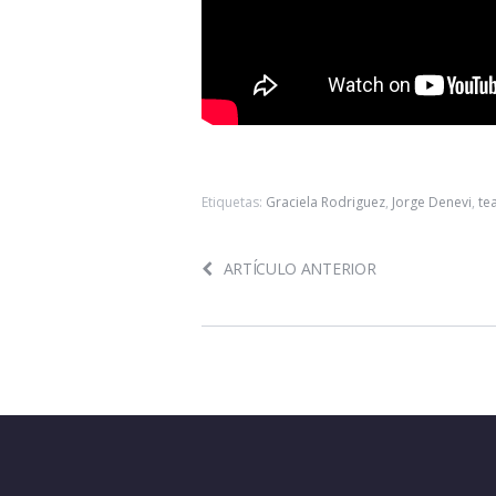
Etiquetas:
Graciela Rodriguez
,
Jorge Denevi
,
te
ARTÍCULO ANTERIOR