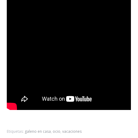
Etiquetas:
galeno en casa
,
ocio
,
vacaciones