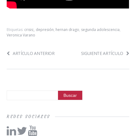
Etiquetas:
crisis;
,
depresión
,
hernan drago
,
segunda adolescencia
,
Veronica Varano
ARTÍCULO ANTERIOR
SIGUIENTE ARTÍCULO
REDES SOCIALES