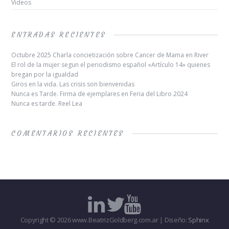
Videos
ENTRADAS RECIENTES
Octubre 2025 Charla concietización sobre Cancer de Mama en River
El rol de la mujer segun el periodismo español «Artículo 14» quienes
bregan por la igualdad
Giros en la vida. Las crisis son bienvenidas
Nunca es Tarde. Firma de ejemplares en Feria del Libro 2024
Nunca es tarde. Reel Lea
COMENTARIOS RECIENTES
Copyright © 2026 www.BeatrizGoldberg.com.ar | Diseño:
Sphinx