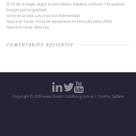
El rol de la mujer segun el periodismo español «Artículo 14» quienes
bregan por la igualdad
Giros en la vida. Las crisis son bienvenidas
Nunca es Tarde. Firma de ejemplares en Feria del Libro 2024
Nunca es tarde. Reel Lea
COMENTARIOS RECIENTES
Copyright © 2026 www.BeatrizGoldberg.com.ar | Diseño:
Sphinx