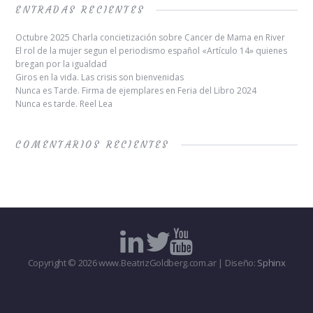
ENTRADAS RECIENTES
Octubre 2025 Charla concietización sobre Cancer de Mama en River
El rol de la mujer segun el periodismo español «Artículo 14» quienes
bregan por la igualdad
Giros en la vida. Las crisis son bienvenidas
Nunca es Tarde. Firma de ejemplares en Feria del Libro 2024
Nunca es tarde. Reel Lea
COMENTARIOS RECIENTES
Copyright © 2026 www.BeatrizGoldberg.com.ar | Diseño:
Sphinx