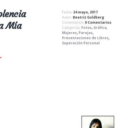
olencia
Fecha:
24 mayo, 2017
Autor:
Beatriz Goldberg
ta Mía
Comentarios:
0 Comentarios
Categorías:
Fotos
,
Gráfica
,
Mujeres
,
Parejas
,
Presentaciones de Libros
,
Superación Personal