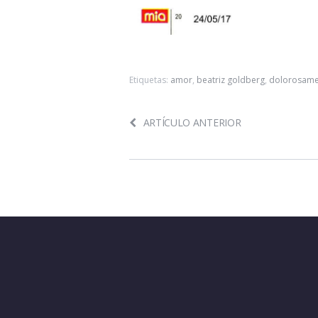
Etiquetas:
amor
,
beatriz goldberg
,
dolorosame
ARTÍCULO ANTERIOR