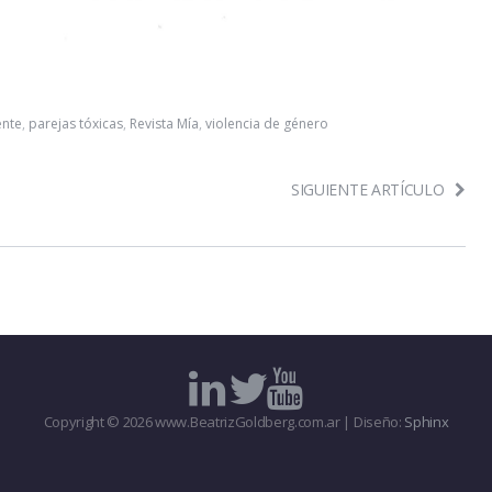
nte
,
parejas tóxicas
,
Revista Mía
,
violencia de género
SIGUIENTE ARTÍCULO
Copyright © 2026 www.BeatrizGoldberg.com.ar | Diseño:
Sphinx